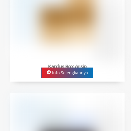
Kardus Box Arsip
Info Selengkapnya