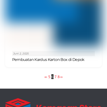
Juni 2, 2025
Pembuatan Kardus Karton Box di Depok
«
‹
5
6
7
8
›
»