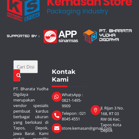
Kontak
Kami
PT. Bharata Yudha
Digdaya
WhatsApp :
merupakan
0821-1495-
vendor spesialis
9909
Jl. Rijan 3 No.
pembuat kardus
Telepon : 021
168, RT 03
berbagai ukuran
8045 4551
RW 06 Kec.
yang berlokasi di
Tapos Kota
Tapos, Depok,
store.kemasan@gmail.com
Depok
Jawa Barat. Kami
sudah memiliki