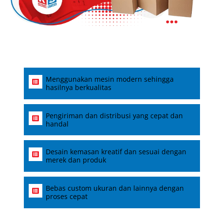
Menggunakan mesin modern sehingga
hasilnya berkualitas
Pengiriman dan distribusi yang cepat dan
handal
Desain kemasan kreatif dan sesuai dengan
merek dan produk
Bebas custom ukuran dan lainnya dengan
proses cepat