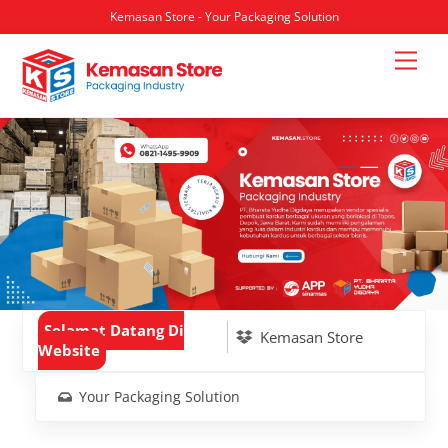
Kemasan Store - Your Packaging Solution
Skip
Men
to
content
Selamat Datang Di
Kemasan Store
Website
Your Packaging Solution