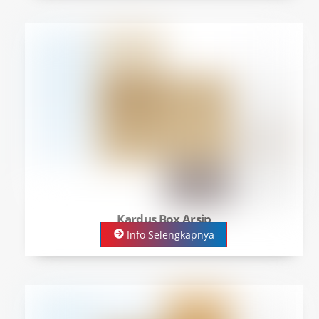
Kardus Box Arsip
Info Selengkapnya